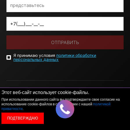
ОТПРАВИТЬ
Я принимаю условия
политики обработки
персональных данных
Этот веб-сайт использует cookie-файлы.
При использовании данного сайта вы подтверждаете свое согласие на
© 2026 LEVEL
+7 495 1207767
использование cookie-файлов в соответствии с нашей
политикой
приватности
.
Данный сайт носит исключительно информационный
ПОДТВЕРЖДАЮ
характер, и ни при каких условиях, информационные
материалы и цены, размещенные на сайте, не являются