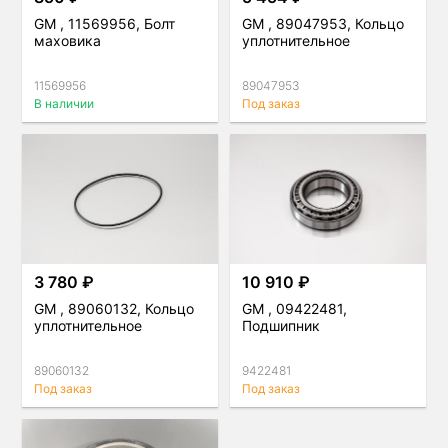
GM , 11569956, Болт
GM , 89047953, Кольцо
маховика
уплотнительное
11569956
89047953
В наличии
Под заказ
3 780 ₽
10 910 ₽
GM , 89060132, Кольцо
GM , 09422481,
уплотнительное
Подшипник
89060132
9422481
Под заказ
Под заказ