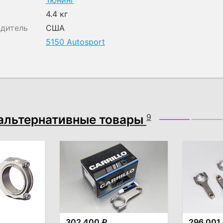
Тюнинг
4.4 кг
одитель
США
5150 Autosport
альтернативные товары
9
302 400 ₽
296 001