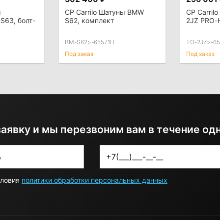
ы
CP Carrilo Шатуны BMW
CP Carril
S63, болт-
S62, комплект
2JZ PRO-
BM-S62>-65571H
TO-2JZ>-6
Под заказ
Под заказ
заявку и мы перезвоним вам в течение од
словия
политики обработки персональных данных