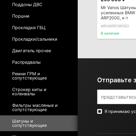
Поддоны ДВС
Mr Vanos Шатун
усиленные BMW 
Поршни
ARP2000, к-т
MRVARROWS63
Прокладки ГБЦ
В наличии
Прокладки/сальники
Двигатель прочее
Распредвалы
Ремни ГРМ и
сопутствующие
Отправьте 
Строкер киты и
коленвалы
Фильтры масляные и
сопутствующие
Я принимаю у
Шатуны и
сопутствующие