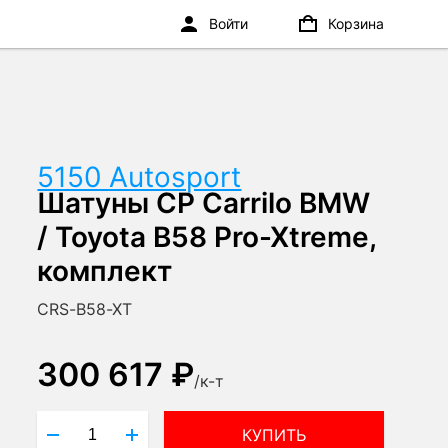
Войти
Корзина
5150 Autosport
Шатуны CP Carrilo BMW
/ Toyota B58 Pro-Xtreme,
комплект
CRS-B58-XT
300 617 ₽
/
к-т
КУПИТЬ