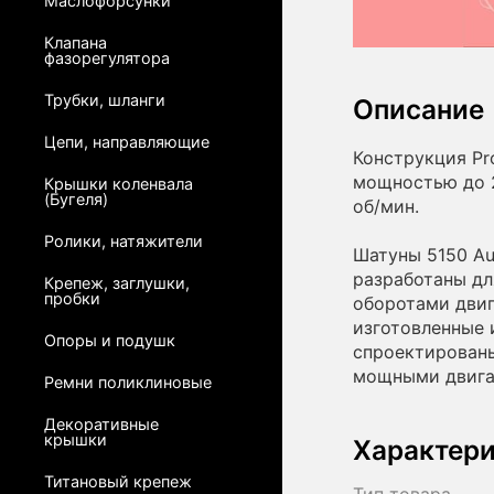
Маслофорсунки
Клапана
фазорегулятора
Трубки, шланги
Описание
Цепи, направляющие
Конструкция Pr
мощностью до 2
Крышки коленвала
(Бугеля)
об/мин.
Ролики, натяжители
Шатуны 5150 Aut
разработаны д
Крепеж, заглушки,
пробки
оборотами двиг
изготовленные 
Опоры и подушк
спроектированы
мощными двига
Ремни поликлиновые
Декоративные
крышки
Характер
Титановый крепеж