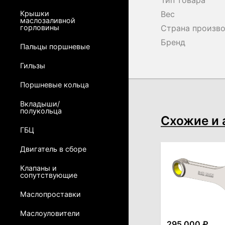
Тип товара
Крышки
Вес
маслозаливной
горловины
Страна произв
Бренд
Пальцы поршневые
Гильзы
Поршневые кольца
Вкладыши/
полукольца
Схожие и 
ГБЦ
Двигатель в сборе
Клапаны и
сопутствующие
Маслопроставки
Маслоуловители
295 000 ₽