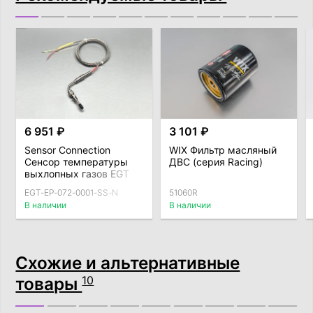
6 951 ₽
3 101 ₽
Sensor Connection
WIX Фильтр масляный
Сенсор температуры
ДВС (серия Racing)
выхлопных газов EGT
EP-series
EGT-EP-072-0001-SS-N
51060R
В наличии
В наличии
Схожие и альтернативные
товары
10