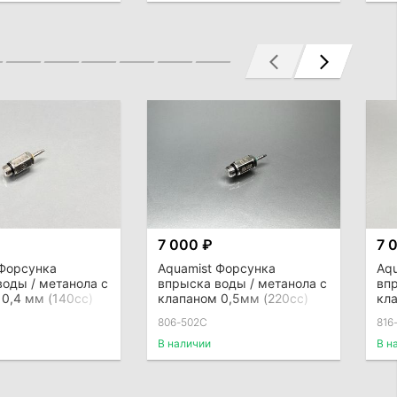
7 000 ₽
7 
 Форсунка
Aquamist Форсунка
Aq
оды / метанола с
впрыска воды / метанола с
вп
0,4 мм (140сс)
клапаном 0,5мм (220сс)
кла
 4 мм для hosetail
под шланг 4мм для direct-
под
806-502C
816
port
por
В наличии
В н