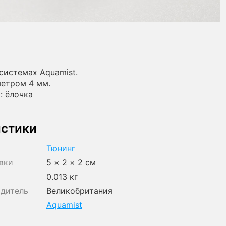
системах Aquamist.
етром 4 мм.
: ёлочка
истики
Тюнинг
вки
5 × 2 × 2 см
0.013 кг
одитель
Великобритания
Aquamist