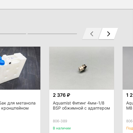
2 376 ₽
1 
Бак для метанола
Aquamist Фитинг 4мм-1/8
Aq
с кронштейном
BSP обжимной с адаптером
M8 
806-389
806
В наличии
Под