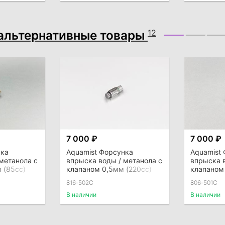
альтернативные товары
12
7 000 ₽
7 000 ₽
нка
Aquamist Форсунка
Aquamist
метанола с
впрыска воды / метанола с
впрыска в
 (85сс)
клапаном 0,5мм (220сс)
клапаном 
ля direct-
под шланг 4мм для direct-
под шланг
816-502C
806-501C
port
В наличии
В наличии