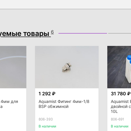
уемые товары
6
1 292 ₽
31 780 ₽
а 4мм для
Aquamist Фитинг 4мм-1/8
Aquamist 
ка
BSP обжимной
двойной 
10L
806-393
806-691
В наличии
В наличии