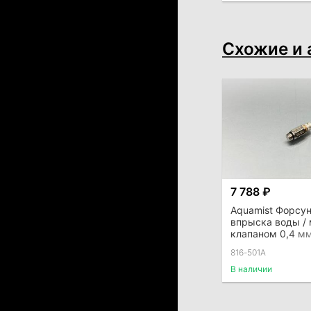
Схожие и 
7 788 ₽
Aquamist Форсу
впрыска воды / 
клапаном 0,4 мм
под шланг 4 мм д
816-501A
port
В наличии