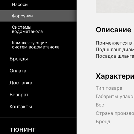
Насосы
Форсунки
Системы
Описание
водометанола
Применяется в 
Комплектующие
систем водометанола
Под шланг диам
Посадка шланга
Бренды
Оплата
Характер
Доставка
Тип товара
Возврат
Габариты упако
Вес
Контакты
Страна произв
Бренд
ТЮНИНГ