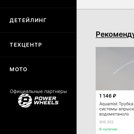
ДЕТЕЙЛИНГ
Рекоменд
ТЕХЦЕНТР
МОТО
Официальные партнеры
1 146 ₽
Aquamist Трубк
системы впрыс
водометанола
806-263
В наличии