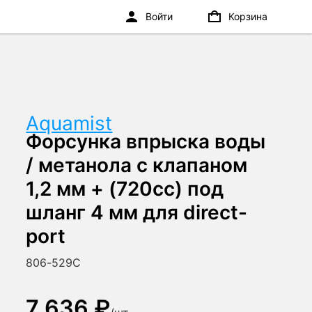
Войти
Корзина
Aquamist
Форсунка впрыска воды
/ метанола с клапаном
1,2 мм + (720сс) под
шланг 4 мм для direct-
port
806-529C
7 636 ₽