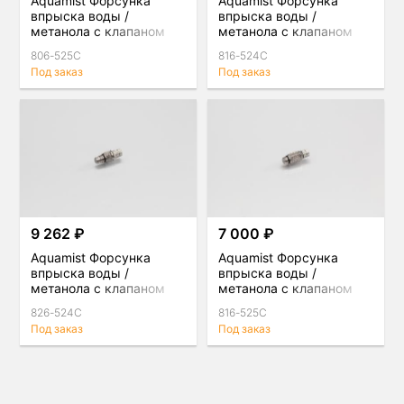
Aquamist Форсунка
Aquamist Форсунка
впрыска воды /
впрыска воды /
метанола с клапаном
метанола с клапаном
1мм (500сс) под шланг
0,9мм (440сс) под
806-525C
816-524C
4мм для direct-port
шланг 4мм для direct-
Под заказ
Под заказ
port
9 262 ₽
7 000 ₽
Aquamist Форсунка
Aquamist Форсунка
впрыска воды /
впрыска воды /
метанола с клапаном
метанола с клапаном
0,9мм (440сс) под
1мм (500сс) под шланг
826-524C
816-525C
шланг 4мм для direct-
4мм для direct-port
Под заказ
Под заказ
port