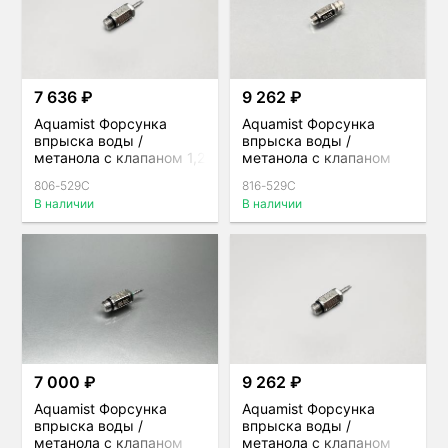
7 636 ₽
9 262 ₽
Aquamist Форсунка
Aquamist Форсунка
впрыска воды /
впрыска воды /
метанола с клапаном 1,2
метанола с клапаном
мм + (720сс) под шланг
1,2мм+ (720сс) под
806-529C
816-529C
4 мм для direct-port
шланг 4мм для direct-
В наличии
В наличии
port
7 000 ₽
9 262 ₽
Aquamist Форсунка
Aquamist Форсунка
впрыска воды /
впрыска воды /
метанола с клапаном
метанола с клапаном