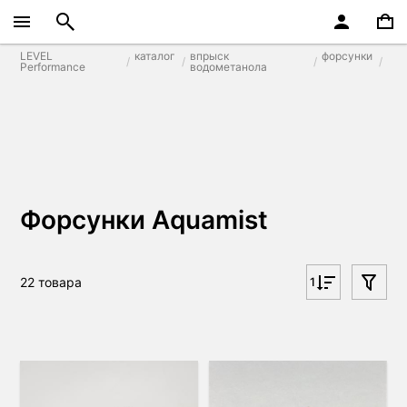
LEVEL
каталог
впрыск
форсунки
Performance
водометанола
Форсунки Aquamist
22 товара
1