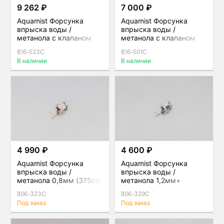
9 262 ₽
7 000 ₽
Aquamist Форсунка
Aquamist Форсунка
впрыска воды /
впрыска воды /
метанола с клапаном
метанола с клапаном
0,8мм (380сс) под
0,4 мм (140сс) под
816-523C
816-501C
шланг 4мм для direct-
шланг 4 мм для direct-
В наличии
В наличии
port
port
4 990 ₽
4 600 ₽
Aquamist Форсунка
Aquamist Форсунка
впрыска воды /
впрыска воды /
метанола 0,8мм (375сс)
метанола 1,2мм+
розовая
(750сс)
806-323C
806-329C
Под заказ
Под заказ