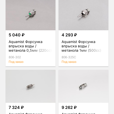
5 040 ₽
4 293 ₽
Aquamist Форсунка
Aquamist Форсунка
впрыска воды /
впрыска воды /
метанола 0,5мм (220сс)
метанола 1мм (500сс)
зеленая
черная
806-302
806-325C
Под заказ
Под заказ
7 324 ₽
9 262 ₽