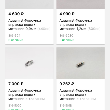
4 600 ₽
4 990 ₽
Aquamist Форсунка
Aquamist Форсунка
впрыска воды /
впрыска воды /
метанола 0,9мм (440сс)
метанола 1,2мм (600сс)
прозрачная
филетовая
806-324
806-328C
В наличии
В наличии
7 000 ₽
9 262 ₽
Aquamist Форсунка
Aquamist Форсунка
впрыска воды /
впрыска воды /
метанола с клапаном
метанола с клапаном
0,5мм (220сс) под
0,4мм (110сс) под шланг
816-502C
816-501B
шланг 4мм для direct-
4мм для direct-port
В наличии
В наличии