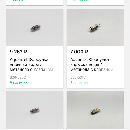
port
9 262 ₽
7 000 ₽
Aquamist Форсунка
Aquamist Форсунка
впрыска воды /
впрыска воды /
метанола с клапаном
метанола с клапаном
1мм (500сс) под шланг
0,4 мм (140сс) под
826-525C
806-501C
4мм для direct-port
шланг 4 мм для hosetail
В наличии
В наличии