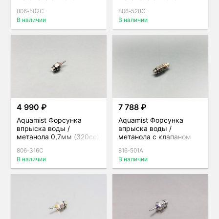
0,5мм (220сс) под
1,2мм (600сс) под шланг
806-502C
806-528C
шланг 4мм для direct-
4мм для direct-port
В наличии
В наличии
port
4 990 ₽
7 788 ₽
Aquamist Форсунка
Aquamist Форсунка
впрыска воды /
впрыска воды /
метанола 0,7мм (320сс)
метанола с клапаном
красная
0,4 мм (85сс) под шланг
806-316C
816-501A
4 мм для direct-port
В наличии
В наличии