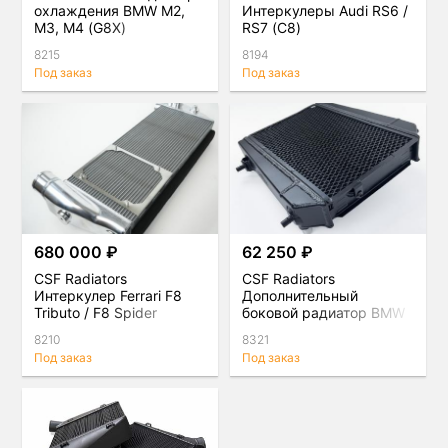
охлаждения BMW M2,
Интеркулеры Audi RS6 /
M3, M4 (G8X)
RS7 (C8)
8215
8194
Под заказ
Под заказ
680 000 ₽
62 250 ₽
CSF Radiators
CSF Radiators
Интеркулер Ferrari F8
Дополнительный
Tributo / F8 Spider
боковой радиатор BMW
M2, M3, M4 (G8X)
8210
8321
Под заказ
Под заказ