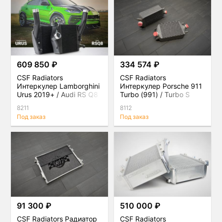
609 850 ₽
334 574 ₽
CSF Radiators
CSF Radiators
Интеркулер Lamborghini
Интеркулер Porsche 911
Urus 2019+ / Audi RS Q8
Turbo (991) / Turbo S
2020+
(991.1 / 991.2), комплект
8211
8112
Под заказ
Под заказ
91 300 ₽
510 000 ₽
CSF Radiators Радиатор
CSF Radiators