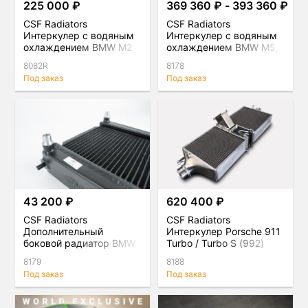
225 000 ₽
369 360 ₽ - 393 360 ₽
CSF Radiators
CSF Radiators
Интеркулер с водяным
Интеркулер с водяным
охлаждением BMW M2
охлаждением BMW M5,
Competition, M3, M4
M8, M8 Gran Coupe
8082R
8178
(F8X) S55
(F9X) S63, комплект
Под заказ
Под заказ
43 200 ₽
620 400 ₽
CSF Radiators
CSF Radiators
Дополнительный
Интеркулер Porsche 911
боковой радиатор BMW
Turbo / Turbo S (992)
G-серия / Toyota Supra
8179
8188
(A90) B58
Под заказ
Под заказ