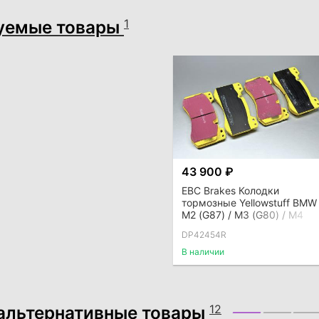
уемые товары
1
43 900 ₽
EBC Brakes Колодки
тормозные Yellowstuff BMW
M2 (G87) / M3 (G80) / M4
(G82), передние
DP42454R
В наличии
альтернативные товары
12