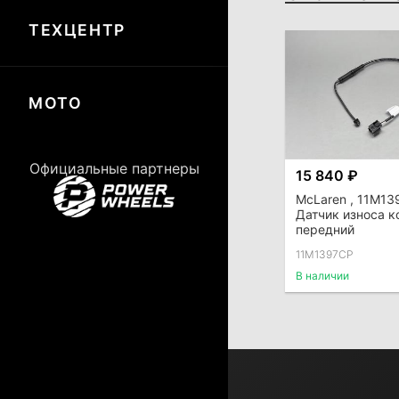
ТЕХЦЕНТР
МОТО
Официальные партнеры
15 840 ₽
McLaren , 11M13
Датчик износа к
передний
11M1397CP
В наличии