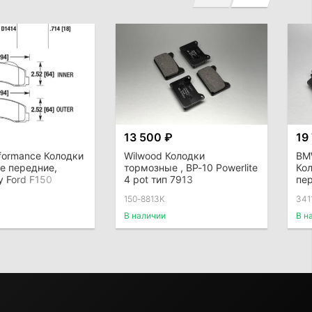
₽
13 500 ₽
19
formance Колодки
Wilwood Колодки
BM
е передние,
тормозные , BP-10 Powerlite
Ко
y Ford F150
4 pot тип 7913
пе
150-8813K
341
В наличии
В н