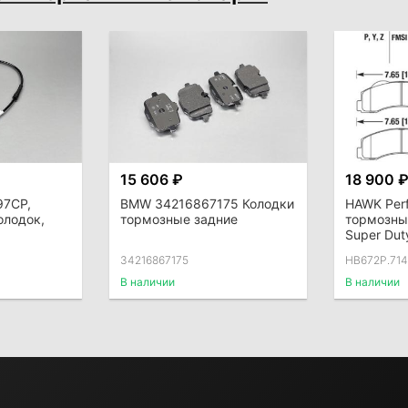
15 606 ₽
18 900 
97CP,
BMW 34216867175 Колодки
HAWK Per
олодок,
тормозные задние
тормозны
Super Dut
34216867175
HB672P.714
В наличии
В наличии