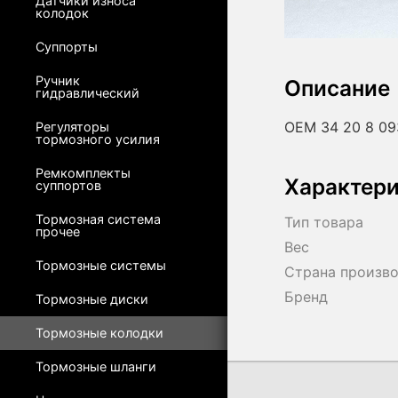
Датчики износа
колодок
Суппорты
Ручник
Описание
гидравлический
OEM 34 20 8 09
Регуляторы
тормозного усилия
Ремкомплекты
Характер
суппортов
Тормозная система
Тип товара
прочее
Вес
Тормозные системы
Страна произв
Бренд
Тормозные диски
Тормозные колодки
Тормозные шланги