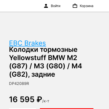
Войти
Корзина
EBC Brakes
Колодки тормозные
Yellowstuff BMW M2
(G87) / M3 (G80) / M4
(G82), задние
DP42089R
16 595 ₽
/
к-т