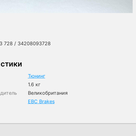
3 728 / 34208093728
истики
Тюнинг
1.6 кг
одитель
Великобритания
EBC Brakes