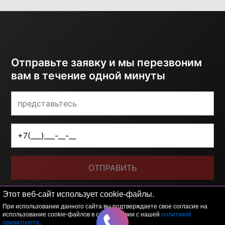
Отправьте заявку и мы перезвоним
вам в течение одной минуты
ОТПРАВИТЬ
Я принимаю условия
политики обработки
Этот веб-сайт использует cookie-файлы.
персональных данных
При использовании данного сайта вы подтверждаете свое согласие на
использование cookie-файлов в соответствии с нашей
политикой
приватности
.