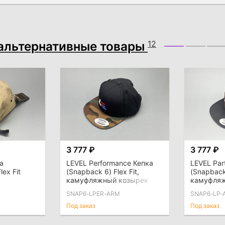
альтернативные товары
12
3 777 ₽
3 777 ₽
ка
LEVEL Performance Кепка
LEVEL Par
lex Fit
(Snapback 6) Flex Fit,
(Snapback 
камуфляжный козырек
камуфля
SNAP6-LPER-ARM
SNAP6-LP-
Под заказ
Под заказ