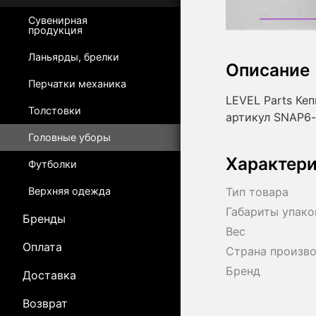
Сувенирная
продукция
Ланьярды, брелки
Описание
Перчатки механика
LEVEL Parts Кеп
Толстовки
артикул SNAP6-
Головные уборы
Характер
Футболки
Верхняя одежда
Тип товара
Габариты упако
Бренды
Вес
Оплата
Страна произв
Бренд
Доставка
Возврат