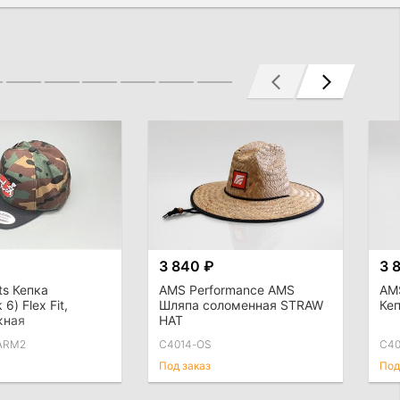
3 840 ₽
3 
ts Кепка
AMS Performance AMS
AM
6) Flex Fit,
Шляпа соломенная STRAW
Кеп
жная
HAT
ARM2
C4014-OS
C40
Под заказ
Под