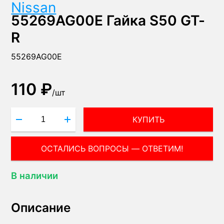
Nissan
55269AG00E Гайка S50 GT-
R
55269AG00E
110 ₽
/
шт
КУПИТЬ
В наличии
Описание