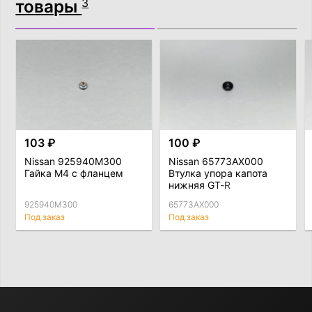
товары
3
103 ₽
100 ₽
Nissan 925940M300
Nissan 65773AX000
Гайка М4 с фланцем
Втулка упора капота
нижняя GT-R
925940M300
65773AX000
Под заказ
Под заказ