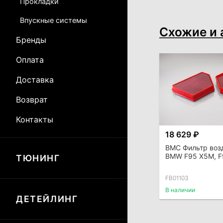
Прокладки
Впускные системы
Схожие и 
Бренды
Оплата
Доставка
Возврат
Контакты
18 629 ₽
BMC Фильтр во
BMW F95 X5M, 
ТЮНИНГ
FB01103
В наличии
ДЕТЕЙЛИНГ