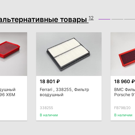
альтернативные товары
12
18 801 ₽
18 960 ₽
здушный
Ferrari , 338255, Фильтр
BMC Филь
F96 X6M
воздушный
Porsche 91
338255
FB798/20
В наличии
В наличии