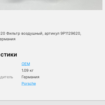
620 Фильтр воздушный, артикул 9P1129620,
Германия
истики
OEM
1.09 кг
одитель
Германия
Porsche