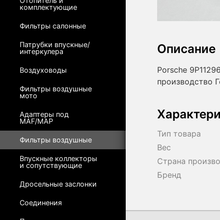
Отопитель и
комплектующие
Фильтры салонные
Патрубки впускные/
Описание
интеркулера
Porsche 9P1129
Воздуховоды
производство 
Фильтры воздушные
мото
Характер
Адаптеры под
MAF/MAP
Тип товара
Фильтры воздушные
Вес
Впускные коллекторы
Страна произв
и сопутствующие
Бренд
Дросельные заслонки
Соединения