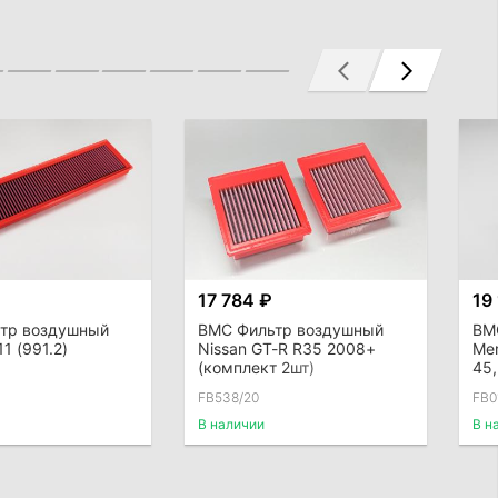
17 784 ₽
19
тр воздушный
BMC Фильтр воздушный
BM
1 (991.2)
Nissan GT-R R35 2008+
Mer
(комплект 2шт)
45,
FB538/20
FB0
В наличии
В н