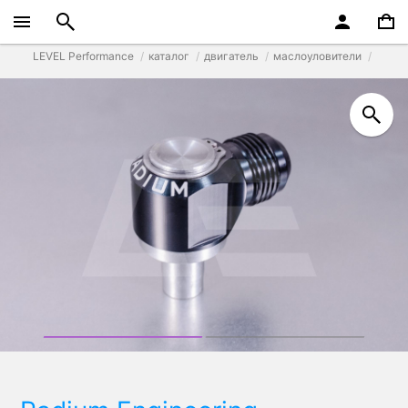
LEVEL Performance
каталог
двигатель
маслоуловители