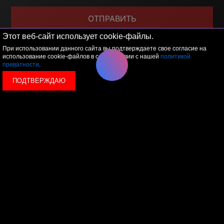
ОТПРАВИТЬ
Этот веб-сайт использует cookie-файлы.
Я принимаю условия
политики обработки
персональных данных
При использовании данного сайта вы подтверждаете свое согласие на
использование cookie-файлов в соответствии с нашей
политикой
приватности
.
ПОДТВЕРЖДАЮ
© 2026 LEVEL
+7 495 1207767
Данный сайт носит исключительно информационный
характер, и ни при каких условиях, информационные
материалы и цены, размещенные на сайте, не являются
публичной офертой, определяемой положениями Статьи
437 Гражданского кодекса РФ.