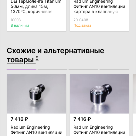
DEi Термолента Titanium
Radium Engineering
50мм, длина 15м,
Фитинг AN10 вентиляции
1370°C, коричневая
картера в клаппаную
крышку со стороны
10098
20-0408
впуска 1JZ/2JZ
В наличии
Под заказ
Схожие и альтернативные
товары
5
7 416 ₽
7 416 ₽
Radium Engineering
Radium Engineering
Фитинг AN10 вентиляции
Фитинг AN10 вентиляции