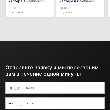
картера в клаппаную
картера в клаппаную
крышку со стороны
крышку со стороны
20-0509
20-0408
выпуска 1JZ VVTi
впуска 1JZ/2JZ
В наличии
Под заказ
Отправьте заявку и мы перезвоним
вам в течение одной минуты