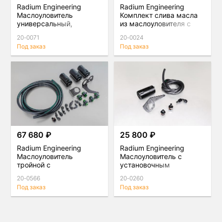
Radium Engineering
Radium Engineering
Маслоуловитель
Комплект слива масла
универсальный,
из маслоуловителя с
высокий
краном
20-0071
20-0024
Под заказ
Под заказ
67 680 ₽
25 800 ₽
Radium Engineering
Radium Engineering
Маслоуловитель
Маслоуловитель с
тройной с
установочным
установочным
комплектом GM LS
20-0566
20-0260
комплектом Nissan GT-R
Под заказ
Под заказ
R35