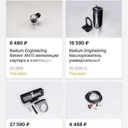
6 480 ₽
16 590 ₽
Radium Engineering
Radium Engineering
Фитинг AN10 вентиляции
Маслоуловитель
картера в клаппаную
универсальный
крышку со стороны
20-0609
20-0008-FL
выпуска 1JZ non VVTi
Под заказ
Под заказ
27 590 ₽
4 468 ₽