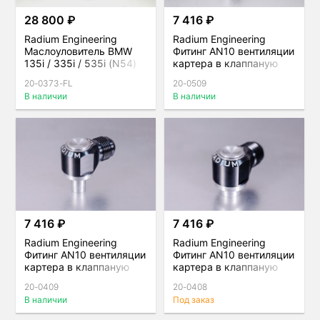
28 800 ₽
7 416 ₽
Radium Engineering
Radium Engineering
Маслоуловитель BMW
Фитинг AN10 вентиляции
135i / 335i / 535i (N54)
картера в клаппаную
крышку со стороны
20-0373-FL
20-0509
выпуска 1JZ VVTi
В наличии
В наличии
7 416 ₽
7 416 ₽
Radium Engineering
Radium Engineering
Фитинг AN10 вентиляции
Фитинг AN10 вентиляции
картера в клаппаную
картера в клаппаную
крышку со стороны
крышку со стороны
20-0409
20-0408
выпуска 2JZ
впуска 1JZ/2JZ
В наличии
Под заказ