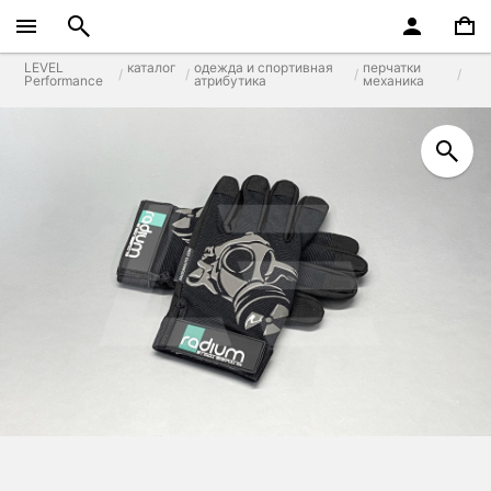
LEVEL
каталог
одежда и спортивная
перчатки
Performance
атрибутика
механика