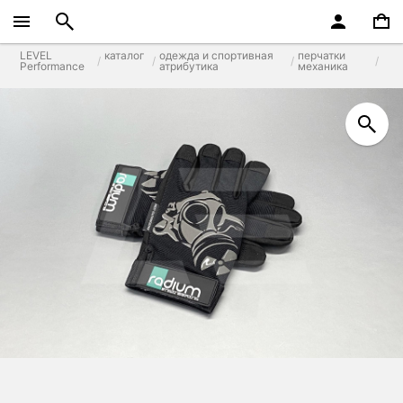
LEVEL
каталог
одежда и спортивная
перчатки
Performance
атрибутика
механика