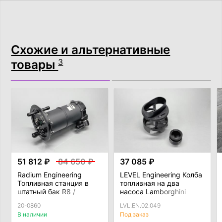
Схожие и альтернативные
товары
3
51 812 ₽
84 650 ₽
37 085 ₽
Radium Engineering
LEVEL Engineering Колба
Топливная станция в
топливная на два
штатный бак R8 /
насоса Lamborghini
Huracan / Gallardo LP
Huracan
20-0860
LVL.EN.02.049
В наличии
Под заказ