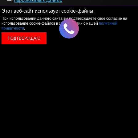
персональных данных
Этот веб-сайт использует cookie-файлы.
При использовании данного сайта вы подтверждаете свое согласие на
использование cookie-файлов в соответствии с нашей
политикой
приватности
.
ПОДТВЕРЖДАЮ
© 2026 LEVEL
+7 495 1207767
Данный сайт носит исключительно информационный
характер, и ни при каких условиях, информационные
материалы и цены, размещенные на сайте, не являются
публичной офертой, определяемой положениями Статьи
437 Гражданского кодекса РФ.
Политика конфиденциальности
Пользовательское
соглашение