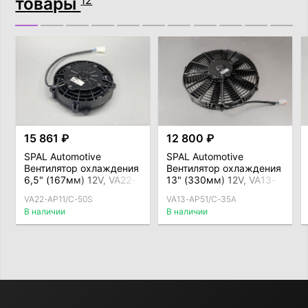
товары
15 861 ₽
12 800 ₽
SPAL Automotive
SPAL Automotive
Вентилятор охлаждения
Вентилятор охлаждения
6,5" (167мм) 12V, VA22-
13" (330мм) 12V, VA13-
AP11/C-50S, толкающий
AP51/C-35A, тянущий
VA22-AP11/C-50S
VA13-AP51/C-35A
В наличии
В наличии