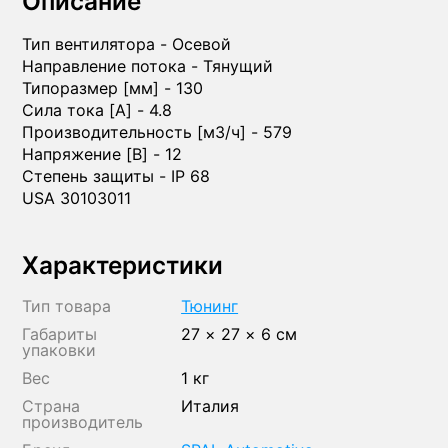
Описание
Тип вентилятора - Осевой
Направление потока - Тянущий
Типоразмер [мм] - 130
Сила тока [A] - 4.8
Производительность [м3/ч] - 579
Напряжение [В] - 12
Степень защиты - IP 68
USA 30103011
Характеристики
Тип товара
Тюнинг
Габариты
27 × 27 × 6 см
упаковки
Вес
1 кг
Страна
Италия
производитель