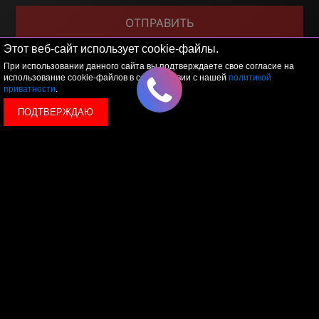
ОТПРАВИТЬ
Этот веб-сайт использует cookie-файлы.
Я принимаю условия
политики обработки
персональных данных
При использовании данного сайта вы подтверждаете свое согласие на
использование cookie-файлов в соответствии с нашей
политикой
приватности
.
ПОДТВЕРЖДАЮ
© 2026 LEVEL
+7 495 1207767
Данный сайт носит исключительно информационный
характер, и ни при каких условиях, информационные
материалы и цены, размещенные на сайте, не являются
публичной офертой, определяемой положениями Статьи
437 Гражданского кодекса РФ.