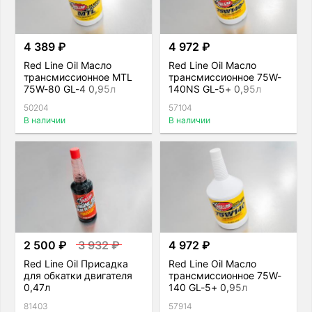
4 389 ₽
4 972 ₽
Red Line Oil Масло
Red Line Oil Масло
трансмиссионное MTL
трансмиссионное 75W-
75W-80 GL-4 0,95л
140NS GL-5+ 0,95л
50204
57104
В наличии
В наличии
2 500 ₽
3 932 ₽
4 972 ₽
Red Line Oil Присадка
Red Line Oil Масло
для обкатки двигателя
трансмиссионное 75W-
0,47л
140 GL-5+ 0,95л
81403
57914