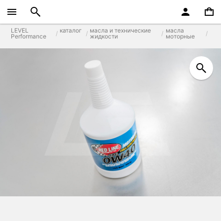
LEVEL
каталог
масла и технические
масла
Performance
жидкости
моторные