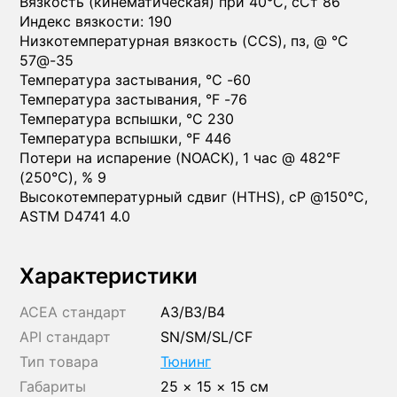
Вязкость (кинематическая) при 40°C, сСт 86
Индекс вязкости: 190
Низкотемпературная вязкость (CCS), пз, @ °C
57@-35
Температура застывания, °C -60
Температура застывания, °F -76
Температура вспышки, °C 230
Температура вспышки, °F 446
Потери на испарение (NOACK), 1 час @ 482°F
(250°C), % 9
Высокотемпературный сдвиг (HTHS), cP @150°C,
ASTM D4741 4.0
Характеристики
ACEA стандарт
A3/B3/B4
API стандарт
SN/SM/SL/CF
Тип товара
Тюнинг
Габариты
25 × 15 × 15 см