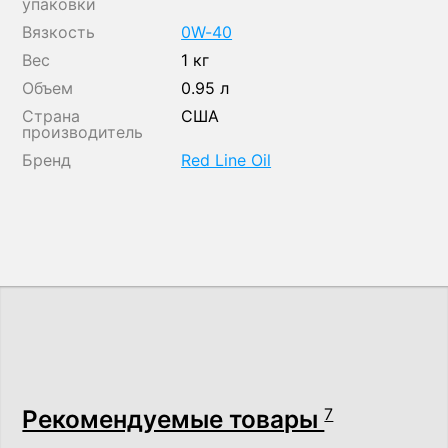
упаковки
Вязкость
0W-40
Вес
1 кг
Объем
0.95 л
Страна
США
производитель
Бренд
Red Line Oil
Рекомендуемые товары
7