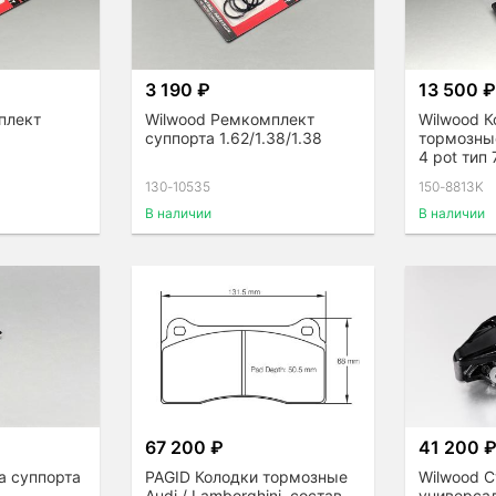
3 190 ₽
13 500 
плект
Wilwood Ремкомплект
Wilwood К
суппорта 1.62/1.38/1.38
тормозные
4 pot тип
130-10535
150-8813K
В наличии
В наличии
67 200 ₽
41 200 
а суппорта
PAGID Колодки тормозные
Wilwood 
Audi / Lamborghini, состав
универсал