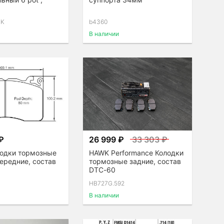
BK
b4360
В наличии
₽
26 999 ₽
33 303 ₽
лодки тормозные
HAWK Performance Колодки
ередние, состав
тормозные задние, состав
DTC-60
HB727G.592
В наличии