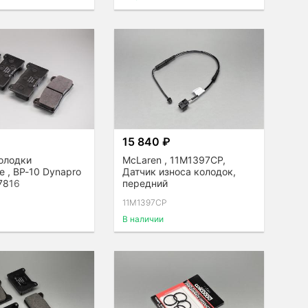
15 840 ₽
олодки
McLaren , 11M1397CP,
 , BP-10 Dynapro
Датчик износа колодок,
 7816
передний
11M1397CP
В наличии