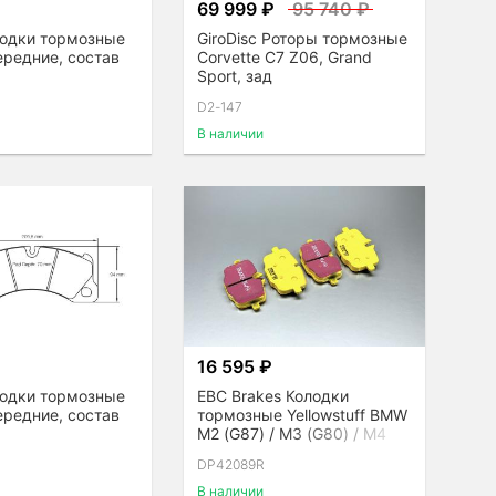
₽
69 999 ₽
95 740 ₽
лодки тормозные
GiroDisc Роторы тормозные
ередние, состав
Corvette C7 Z06, Grand
Sport, зад
D2-147
В наличии
16 595 ₽
лодки тормозные
EBC Brakes Колодки
ередние, состав
тормозные Yellowstuff BMW
M2 (G87) / M3 (G80) / M4
(G82), задние
DP42089R
В наличии