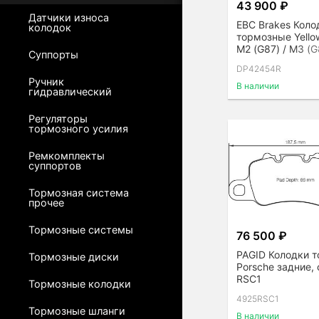
43 900 ₽
Датчики износа
EBC Brakes Коло
колодок
тормозные Yello
M2 (G87) / M3 (G
Суппорты
(G82), передние
DP42454R
Ручник
В наличии
гидравлический
Регуляторы
тормозного усилия
Ремкомплекты
суппортов
Тормозная система
прочее
Тормозные системы
76 500 ₽
PAGID Колодки 
Тормозные диски
Porsche задние,
RSC1
Тормозные колодки
4925RSC1
Тормозные шланги
В наличии