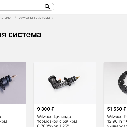
каталог
тормозная система
ая система
9 300 ₽
51 560 ₽
р
Wilwood Цилиндр
Wilwood Р
чком
тормозной с бачком
12.90 in * 
0,700"/ход 1,25"
универса