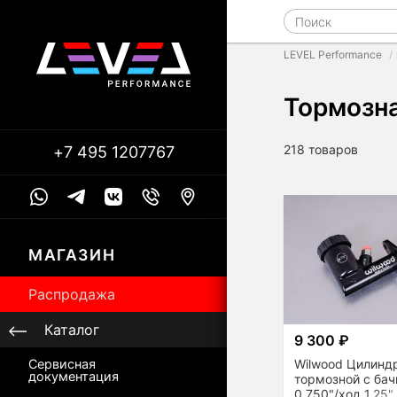
LEVEL Performance
Тормозн
218 товаров
+7 495 1207767
МАГАЗИН
Распродажа
Каталог
9 300 ₽
Wilwood Цилинд
Сервисная
документация
тормозной с ба
0,750"/ход 1,25"