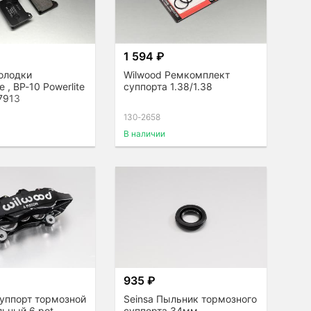
₽
1 594 ₽
олодки
Wilwood Ремкомплект
 , BP-10 Powerlite
суппорта 1.38/1.38
 7913
130-2658
В наличии
₽
935 ₽
Суппорт тормозной
Seinsa Пыльник тормозного
ьный 6 pot ,
суппорта 34мм