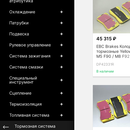
атрибутика
Охлаждение
Патрубки
Подвеска
45 315 ₽
Рулевое управление
EBC Brakes Коло
тормозные Yello
Система зажигания
M5 F90 / M8 F92
передние
DP42331R
Система смазки
В наличии
Специальный
инструмент
Сцепление
Термоизоляция
Топливная система
Тормозная система