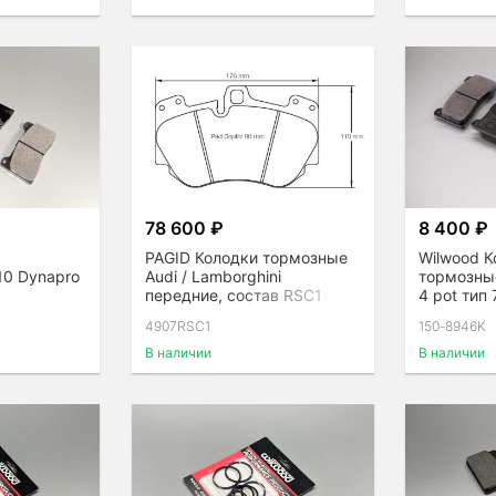
78 600 ₽
8 400 ₽
PAGID Колодки тормозные
Wilwood К
10 Dynapro
Audi / Lamborghini
тормозные
передние, состав RSС1
4 pot тип
4907RSС1
150-8946K
В наличии
В наличии