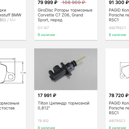
79 999 ₽
108 909 ₽
91 300 
дки
GiroDisc Роторы тормозные
PAGID Ко
wstuff BMW
Corvette C7 Z06, Grand
Porsche п
80) / M4
Sport, перед
RSC1
D1-147
4927RSC1
В наличии
В наличии
17 991 ₽
78 720 ₽
тормозные
Tilton Цилиндр тормозной
PAGID Ко
 стостав
0,812"
Porsche п
RSC1
76-812
4917RSC1
В наличии
В наличии