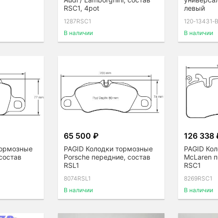
RSC1, 4pot
левый
1287RSC1
120-13431-
В наличии
В наличии
65 500 ₽
126 338 
тормозные
PAGID Колодки тормозные
PAGID Ко
 состав
Porsche передние, состав
McLaren п
RSL1
RSC1
8074RSL1
8269RSC1
В наличии
В наличии