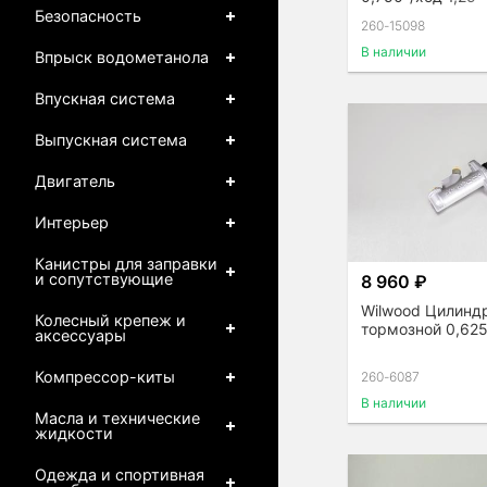
Безопасность
260-15098
В наличии
Впрыск водометанола
Впускная система
Выпускная система
Двигатель
Интерьер
Канистры для заправки
и сопутствующие
8 960 ₽
Wilwood Цилинд
Колесный крепеж и
тормозной 0,625
аксессуары
Компрессор-киты
260-6087
В наличии
Масла и технические
жидкости
Одежда и спортивная