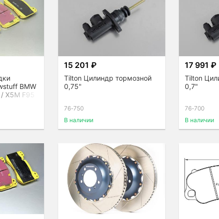
15 201 ₽
17 991 ₽
дки
Tilton Цилиндр тормозной
Tilton Ци
wstuff BMW
0,75"
0,7"
 / X5M F95
76-750
76-700
В наличии
В наличии