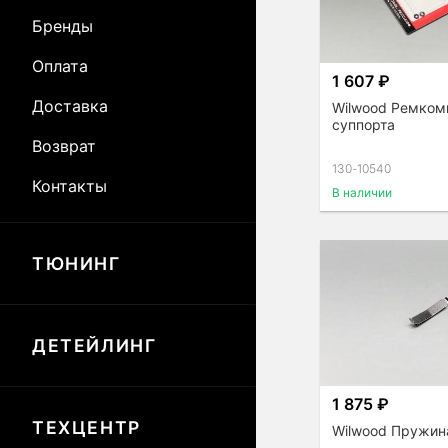
Бренды
Оплата
1 607 ₽
Доставка
Wilwood Ремком
суппорта
Возврат
130-10540
Контакты
В наличии
ТЮНИНГ
ДЕТЕЙЛИНГ
1 875 ₽
ТЕХЦЕНТР
Wilwood Пружин