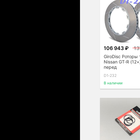
106 943 ₽
13
GiroDisc Роторы
Nissan GT-R (12+
перед
D1-232
В наличии