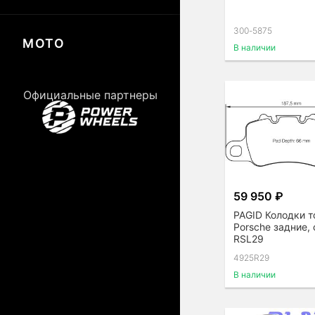
300-5875
МОТО
В наличии
Официальные партнеры
59 950 ₽
PAGID Колодки 
Porsche задние,
RSL29
4925R29
В наличии