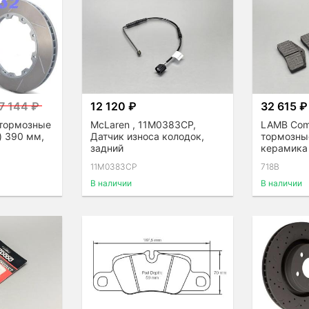
7 144 ₽
12 120 ₽
32 615 ₽
 тормозные
McLaren , 11M0383CP,
LAMB Com
) 390 мм,
Датчик износа колодок,
тормозные
задний
керамика
11M0383CP
718B
В наличии
В наличии