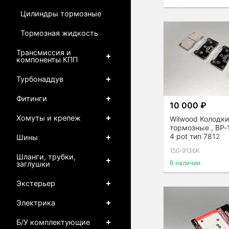
Цилиндры тормозные
Тормозная жидкость
Трансмиссия и
компоненты КПП
Турбонаддув
Фитинги
10 000 ₽
Хомуты и крепеж
Wilwood Колодки
тормозные , BP-
4 pot тип 7812
Шины
150-9136K
Шланги, трубки,
В наличии
заглушки
Экстерьер
Электрика
Б/У комплектующие