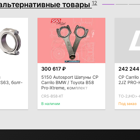
альтернативные товары
12
300 617 ₽
242 244
ы
5150 Autosport Шатуны CP
CP Carril
S63, болт-
Carrilo BMW / Toyota B58
2JZ PRO-
Pro-Xtreme, комплект
CRS-B58-XT
TO-2JHD>-
В наличии
Под заказ