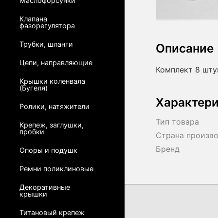
Маслофорсунки
Клапана
фазорегулятора
Трубки, шланги
Описание
Цепи, направляющие
Комплект 8 шту
Крышки коленвала
(Бугеля)
Характер
Ролики, натяжители
Тип товара
Крепеж, заглушки,
пробки
Страна произв
Бренд
Опоры и подушк
Ремни поликлиновые
Декоративные
крышки
Титановый крепеж