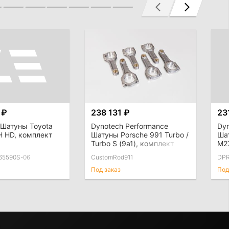
 ₽
238 131 ₽
23
o Шатуны Toyota
Dynotech Performance
Dyn
H HD, комплект
Шатуны Porsche 991 Turbo /
Ша
Turbo S (9a1), комплект
M2
65590S-06
CustomRod911
DP
Под заказ
Под