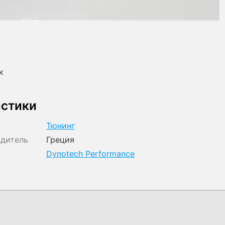
к
истики
Тюнинг
одитель
Греция
Dynotech Performance