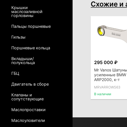
Схожие и 
Крышки
маслозаливной
горловины
Пальцы поршневые
Гильзы
Поршневые кольца
Вкладыши/
295 000 ₽
полукольца
Mr Vanos Шатун
ГБЦ
усиленные BMW 
ARP2000, к-т
Двигатель в сборе
MRVARROWS63
В наличии
Клапаны и
сопутствующие
Маслопроставки
Маслоуловители