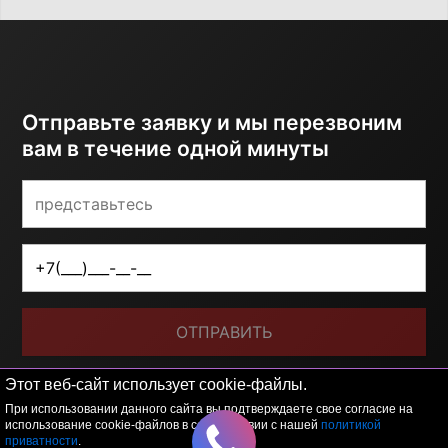
Отправьте заявку и мы перезвоним
вам в течение одной минуты
ОТПРАВИТЬ
Я принимаю условия
политики обработки
Этот веб-сайт использует cookie-файлы.
персональных данных
При использовании данного сайта вы подтверждаете свое согласие на
использование cookie-файлов в соответствии с нашей
политикой
приватности
.