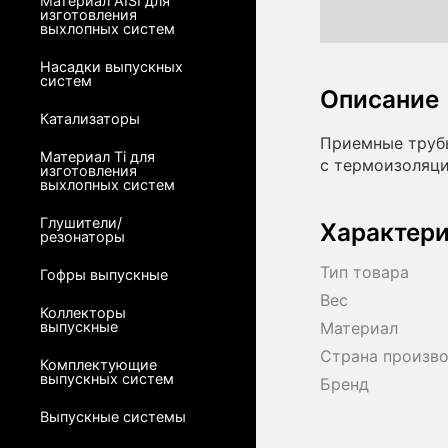
Материал AISI для
изготовления
выхлопных систем
Насадки выпускных
систем
Описание
Катализаторы
Приемные трубы
Материал Ti для
с термоизоляци
изготовления
выхлопных систем
Глушители/
Характер
резонаторы
Тип товара
Гофры выпускные
Вес
Коллекторы
выпускные
Материал
Страна произв
Комплектующие
выпускных систем
Бренд
Выпускные системы