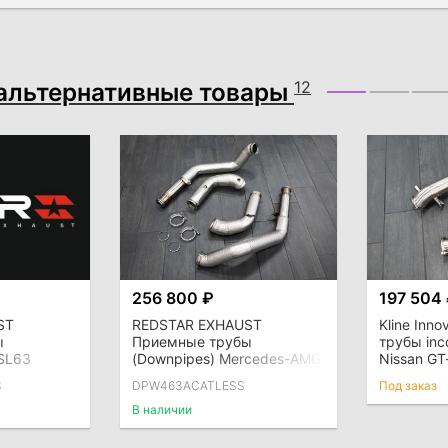
альтернативные товары
12
256 800 ₽
197 504
ST
REDSTAR EXHAUST
Kline Inn
ы
Приемные трубы
трубы inc
 SL63
(Downpipes) Mercedes-AMG
Nissan G
лизаторов с
G63 (W463A) без
S
DPW463ACATLESS
Под заказ
катализаторов с
термозащитой
В наличии