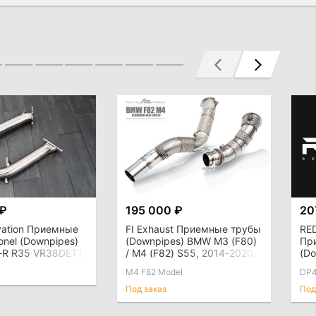
 ₽
195 000 ₽
20
ovation Приемные
FI Exhaust Приемные трубы
RE
onel (Downpipes)
(Downpipes) BMW M3 (F80)
Пр
T-R R35 VR38DETT
/ M4 (F82) S55, 2014-2020,
(Do
безкат
(C8
M4 F82 Model
DP
кат
те
Под заказ
Под