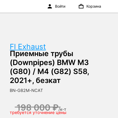
Войти
Корзина
FI Exhaust
Приемные трубы
(Downpipes) BMW M3
(G80) / M4 (G82) S58,
2021+, безкат
BN-G82M-NCAT
198 000 ₽
/
к-т
требуется уточнение цены