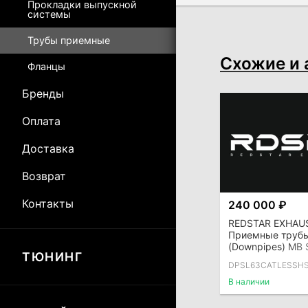
Прокладки выпускной
системы
Трубы приемные
Схожие и 
Фланцы
Бренды
Оплата
Доставка
Возврат
Контакты
240 000 ₽
REDSTAR EXHAU
Приемные труб
(Downpipes) MB
ТЮНИНГ
(R232), без ката
DPSL63CATLESSH
термозащитой
В наличии