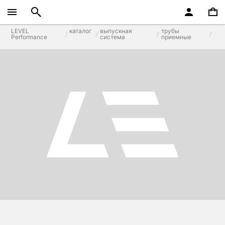
LEVEL
каталог
выпускная
трубы
Performance
система
приемные