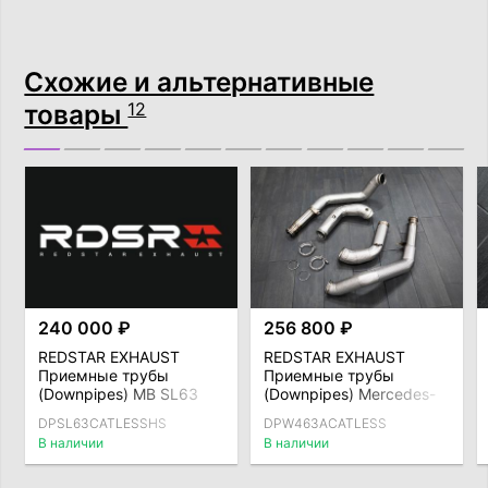
Схожие и альтернативные
товары
12
240 000 ₽
256 800 ₽
REDSTAR EXHAUST
REDSTAR EXHAUST
Приемные трубы
Приемные трубы
(Downpipes) MB SL63
(Downpipes) Mercedes-
(R232), без
AMG G63 (W463A) без
DPSL63CATLESSHS
DPW463ACATLESS
катализаторов с
катализаторов с
В наличии
В наличии
термозащитой
термозащитой