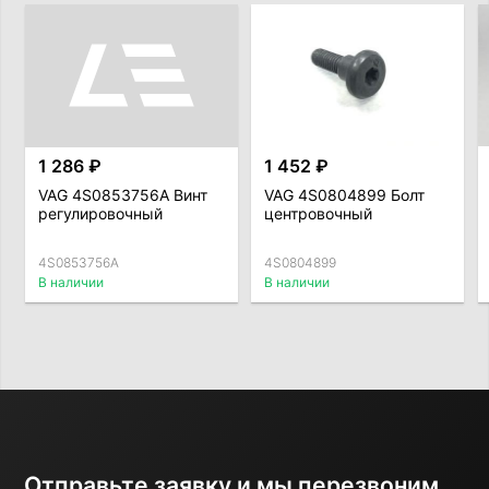
1 286 ₽
1 452 ₽
VAG 4S0853756A Винт
VAG 4S0804899 Болт
регулировочный
центровочный
4S0853756A
4S0804899
В наличии
В наличии
Отправьте заявку и мы перезвоним