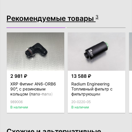
Рекомендуемые товары
3
2 981 ₽
13 588 ₽
XRP Фитинг AN6-ORB6
Radium Engineering
90°, с резиновым
Топливный фильтр с
кольцом (папа-папа)
фильтрующим
элементом (6 Micron)
989006
20-0220-05
В наличии
В наличии
Схожие и альтернативные