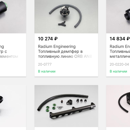
10 274 ₽
14 834 
ng
Radium Engineering
Radium En
тр с
Топливный демпфер в
Топливны
лементом
топливную линию ORB AN8
металлич
FPD-XR
фильтрую
20-0777
20-0220-04
(100 Micro
В наличии
В наличии