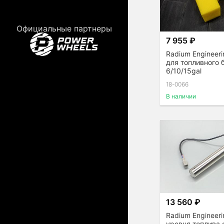
Официальные партнеры
7 955 ₽
Radium Engineeri
для топливного 
6/10/15gal
18-0066
В наличии
13 560 ₽
Radium Engineer
уровня топлива 