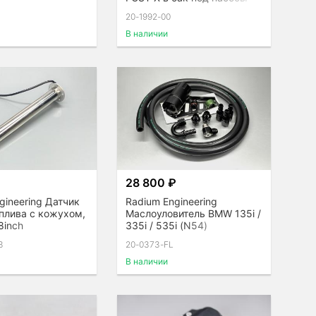
Walbro F90000267 / 274 /
20-1992-00
285
В наличии
₽
28 800 ₽
gineering Датчик
Radium Engineering
плива с кожухом,
Маслоуловитель BMW 135i /
8inch
335i / 535i (N54)
3
20-0373-FL
В наличии