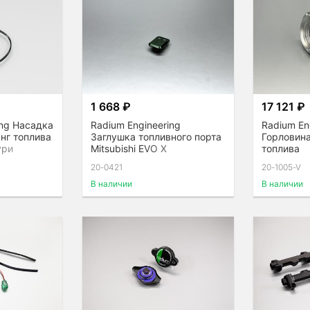
1 668 ₽
17 121 ₽
ing Насадка
Radium Engineering
Radium En
нг топлива
Заглушка топливного порта
Горловина
ури
Mitsubishi EVO X
топлива
20-0421
20-1005-V
В наличии
В наличии