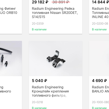
29 182 ₽
30 891 ₽
14 844 
ng Фитинг
Radium Engineering Рейка
Radium En
JO ORB10
топливная Nissan SR20DET,
Топливны
S14/S15
INLINE 40 
выход AN
20-0359
20-0200-08
В наличии
В наличии
5 040 ₽
4 690 ₽
ng
Radium Engineering
Radium En
ивного
Кронштейн крепления
BANJO A
топливного фильтра,
одинарный
20-0218
20-1000-08
В наличии
В наличии