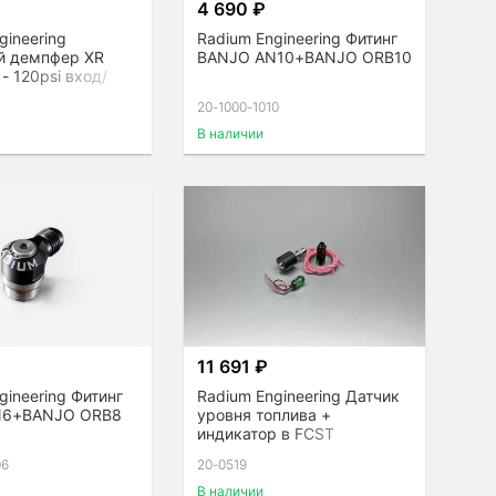
₽
4 690 ₽
gineering
Radium Engineering Фитинг
й демпфер XR
BANJO AN10+BANJO ORB10
- 120psi вход/
8
20-1000-1010
В наличии
11 691 ₽
gineering Фитинг
Radium Engineering Датчик
N6+BANJO ORB8
уровня топлива +
индикатор в FCST
06
20-0519
В наличии