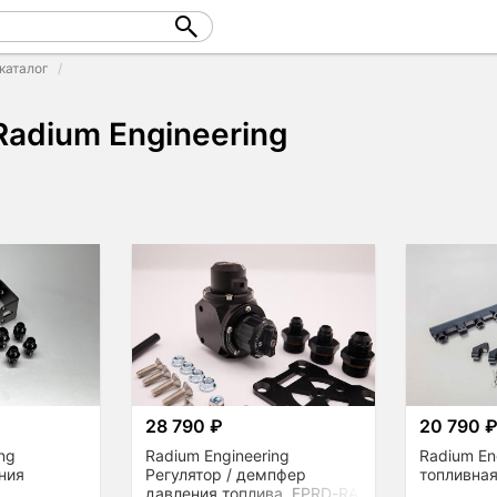
каталог
Radium Engineering
28 790 ₽
20 790 
ng
Radium Engineering
Radium En
ния
Регулятор / демпфер
топливная
,
давления топлива, FPRD-RA