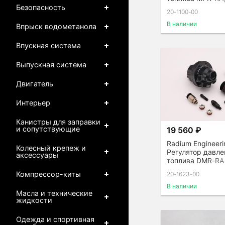
многопортовый
Безопасность
20-1100-00
В наличии
Впрыск водометанола
Впускная система
Выпускная система
Двигатель
Интерьер
Канистры для заправки
и сопутствующие
19 560 ₽
Radium Engineeri
Колесный крепеж и
Регулятор давле
аксессуары
топлива DMR-RA
Компрессор-киты
20-1623-00
В наличии
Масла и технические
жидкости
Одежда и спортивная