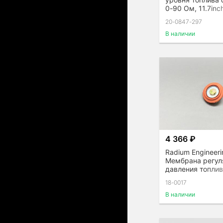
0-90 Ом, 11.7inc
20-0847-297
В наличии
4 366 ₽
Radium Engineeri
Мембрана регул
давления топли
18-0017
В наличии