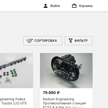
Войти
Корзина
1
СОРТИРОВКА
ФИЛЬТР
₽
79 890 ₽
gineering Рейка
Radium Engineering
 Toyota 2JZ-GTE
Противоотливная станция
FCST-X в бак под насосы