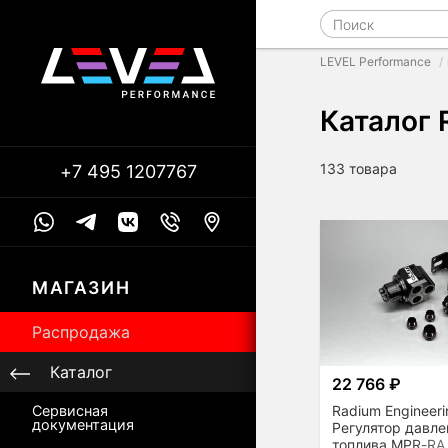
LEVEL Performance
Каталог 
133 товара
+7 495 1207767
МАГАЗИН
Распродажа
Каталог
22 766 ₽
Radium Engineeri
Сервисная
документация
Регулятор давле
топлива MPR-RA