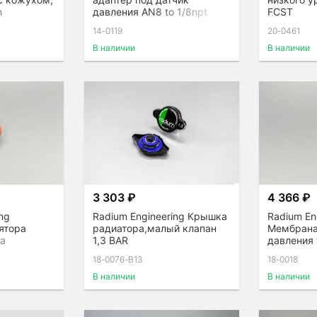
h
давления AN8 to 1/8npt
FCST
14-0119
20-0461
В наличии
В наличии
3 303 ₽
4 366 ₽
ng
Radium Engineering Крышка
Radium En
ятора
радиатора,малый клапан
Мембрана
ва
1,3 BAR
давления
18-0076-B13
18-0018
В наличии
В наличии