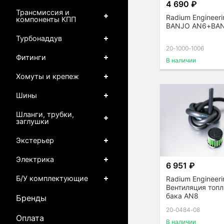
4 690 ₽
Трансмиссия и
Radium Engineeri
компоненты КПП
BANJO AN6+BAN
Турбонаддув
20-1000-1006
Фитинги
В наличии
Хомуты и крепеж
Шины
Шланги, трубки,
заглушки
Экстерьер
Электрика
6 951 ₽
Б/У комплектующие
Radium Engineeri
Вентиляция топл
бака AN8
Бренды
20-0484-08
Оплата
В наличии