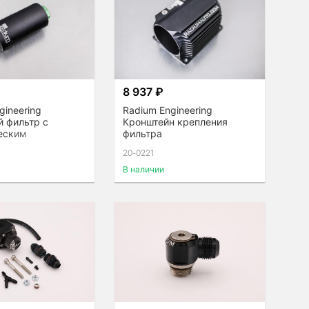
₽
8 937 ₽
gineering
Radium Engineering
й фильтр с
Кронштейн крепления
еским
фильтра
щим элементом
20-0221
n)
В наличии