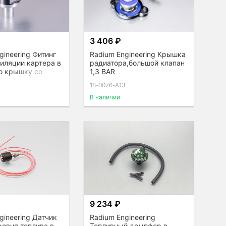
3 406 ₽
gineering Фитинг
Radium Engineering Крышка
иляции картера в
радиатора,большой клапан
ю крышку со
1,3 BAR
выпуска 2JZ
18-0076-A13
В наличии
9 234 ₽
gineering Датчик
Radium Engineering
ровня топлива в
Топливный демпфер в