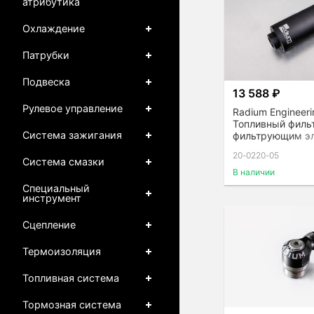
атрибутика
Охлаждение
Патрубки
Подвеска
13 588 ₽
Рулевое управление
Radium Engineeri
Топливный филь
Система зажигания
фильтрующим э
(6 Micron)
20-0220-05
Система смазки
В наличии
Специальный
инструмент
Сцепление
Термоизоляция
Топливная система
Тормозная система