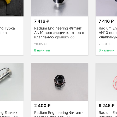
7 416 ₽
7 416 ₽
ng Губка
Radium Engineering Фитинг
Radium En
бака
AN10 вентиляции картера в
AN10 вент
клаппаную крышку со
клаппану
стороны выпуска 1JZ VVTi
стороны 
20-0509
20-0409
В наличии
В наличии
2 400 ₽
9 245 ₽
ing Датчик
Radium Engineering Фитинг-
Radium En
с кожухом,
адаптер под датчик
низкого у