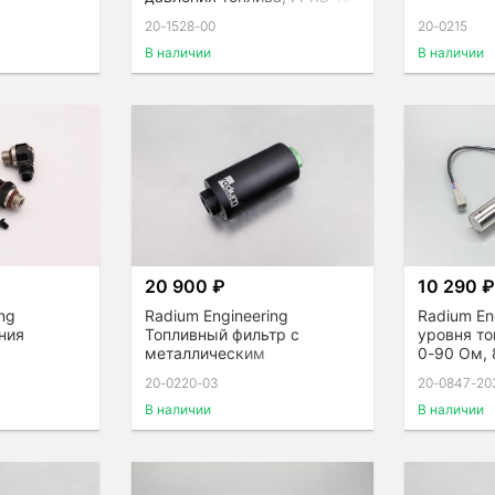
20-1528-00
20-0215
В наличии
В наличии
20 900 ₽
10 290 
ng
Radium Engineering
Radium En
ния
Топливный фильтр с
уровня то
металлическим
0-90 Ом, 
фильтрующим элементом
20-0220-03
20-0847-20
(10 Micron)
В наличии
В наличии