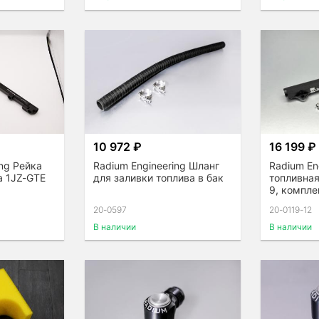
10 972 ₽
16 199 ₽
ing Рейка
Radium Engineering Шланг
Radium En
a 1JZ-GTE
для заливки топлива в бак
топливная 
9, компле
20-0597
20-0119-12
В наличии
В наличии